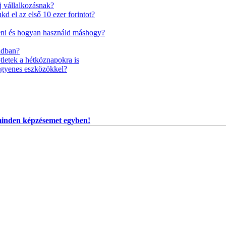
j vállalkozásnak?
d el az első 10 ezer forintot?
eni és hogyan használd máshogy?
aidban?
tletek a hétköznapokra is
 ingyenes eszközökkel?
 minden képzésemet egyben!