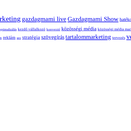
rketing
Gazdagmami Show
gazdagmami live
haték
közösségi média
kezdő vállalkozó
közösségi média mar
optimalizálás
konverzió
v
tartalommarketing
szövegírás
stratégia
reklám
ás
tervezés
seo