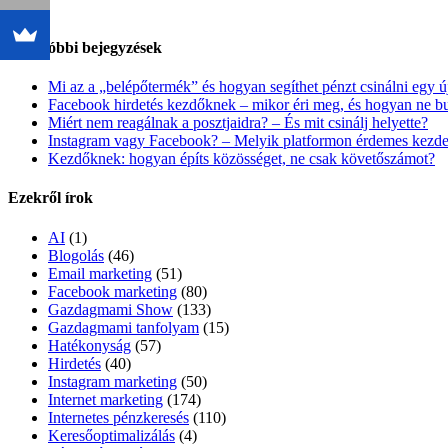
Legutóbbi bejegyzések
Mi az a „belépőtermék” és hogyan segíthet pénzt csinálni egy ú
Facebook hirdetés kezdőknek – mikor éri meg, és hogyan ne buk
Miért nem reagálnak a posztjaidra? – És mit csinálj helyette?
Instagram vagy Facebook? – Melyik platformon érdemes kezd
Kezdőknek: hogyan építs közösséget, ne csak követőszámot?
Ezekről írok
AI
(1)
Blogolás
(46)
Email marketing
(51)
Facebook marketing
(80)
Gazdagmami Show
(133)
Gazdagmami tanfolyam
(15)
Hatékonyság
(57)
Hirdetés
(40)
Instagram marketing
(50)
Internet marketing
(174)
Internetes pénzkeresés
(110)
Keresőoptimalizálás
(4)