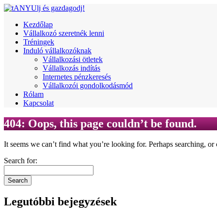
Kezdőlap
Vállalkozó szeretnék lenni
Tréningek
Induló vállalkozóknak
Vállalkozási ötletek
Vállalkozás indítás
Internetes pénzkeresés
Vállalkozói gondolkodásmód
Rólam
Kapcsolat
404: Oops, this page couldn’t be found.
It seems we can’t find what you’re looking for. Perhaps searching, or 
Search for:
Legutóbbi bejegyzések