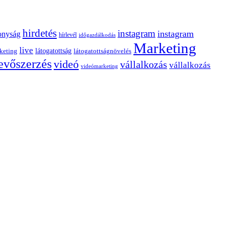
hirdetés
instagram
instagram
onyság
hírlevél
időgazdálkodás
Marketing
live
látogatottság
keting
látogatottságnövelés
evőszerzés
videó
vállalkozás
vállalkozás
videómarketing