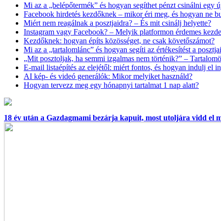
Mi az a „belépőtermék” és hogyan segíthet pénzt csinálni egy ú
Facebook hirdetés kezdőknek – mikor éri meg, és hogyan ne buk
Miért nem reagálnak a posztjaidra? – És mit csinálj helyette?
Instagram vagy Facebook? – Melyik platformon érdemes kezd
Kezdőknek: hogyan építs közösséget, ne csak követőszámot?
Mi az a „tartalomlánc” és hogyan segíti az értékesítést a posztj
„Mit posztoljak, ha semmi izgalmas nem történik?” – Tartalomö
E-mail listaépítés az elejétől: miért fontos, és hogyan indulj el
AI kép- és videó generálók: Mikor melyiket használd?
Hogyan tervezz meg egy hónapnyi tartalmat 1 nap alatt?
18 év után a Gazdagmami bezárja kapuit, most utoljára vidd el