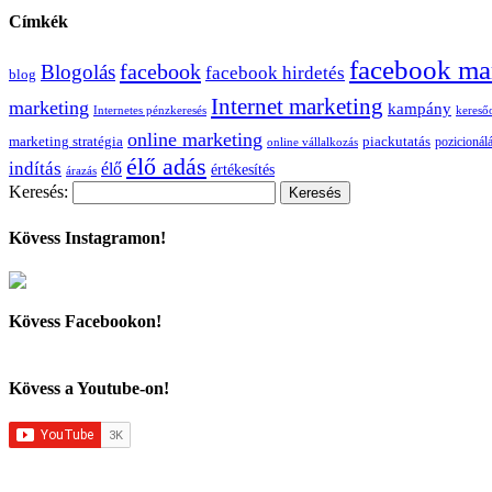
Címkék
facebook ma
facebook
Blogolás
facebook hirdetés
blog
Internet marketing
marketing
kampány
Internetes pénzkeresés
kereső
online marketing
marketing stratégia
piackutatás
pozicionál
online vállalkozás
élő adás
indítás
élő
értékesítés
árazás
Keresés:
Kövess Instagramon!
Kövess Facebookon!
Kövess a Youtube-on!