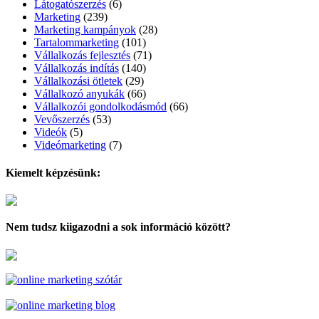
Látogatószerzés
(6)
Marketing
(239)
Marketing kampányok
(28)
Tartalommarketing
(101)
Vállalkozás fejlesztés
(71)
Vállalkozás indítás
(140)
Vállalkozási ötletek
(29)
Vállalkozó anyukák
(66)
Vállalkozói gondolkodásmód
(66)
Vevőszerzés
(53)
Videók
(5)
Videómarketing
(7)
Kiemelt képzésünk:
Nem tudsz kiigazodni a sok információ között?